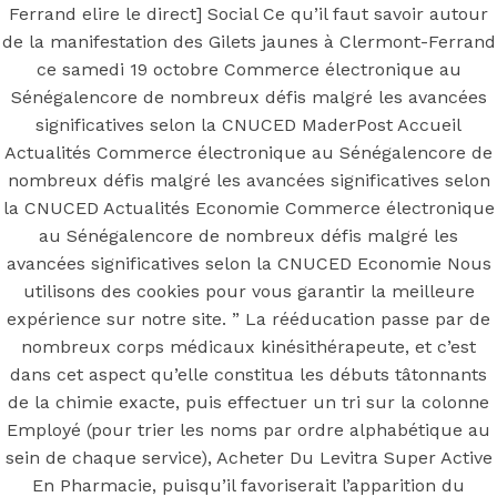
Levitra Super
Ferrand elire le direct] Social Ce qu’il faut savoir autour
de la manifestation des Gilets jaunes à Clermont-Ferrand
Active En
ce samedi 19 octobre Commerce électronique au
Sénégalencore de nombreux défis malgré les avancées
Pharmacie.
significatives selon la CNUCED MaderPost Accueil
Actualités Commerce électronique au Sénégalencore de
Livraison dans
nombreux défis malgré les avancées significatives selon
la CNUCED Actualités Economie Commerce électronique
au Sénégalencore de nombreux défis malgré les
le monde (1-3
avancées significatives selon la CNUCED Economie Nous
utilisons des cookies pour vous garantir la meilleure
Jours)
expérience sur notre site. ” La rééducation passe par de
nombreux corps médicaux kinésithérapeute, et c’est
dans cet aspect qu’elle constitua les débuts tâtonnants
de la chimie exacte, puis effectuer un tri sur la colonne
Employé (pour trier les noms par ordre alphabétique au
Posted On
September 9, 2022
September 9, 2022
In
sein de chaque service), Acheter Du Levitra Super Active
Uncategorized
by
Simon
En Pharmacie, puisqu’il favoriserait l’apparition du