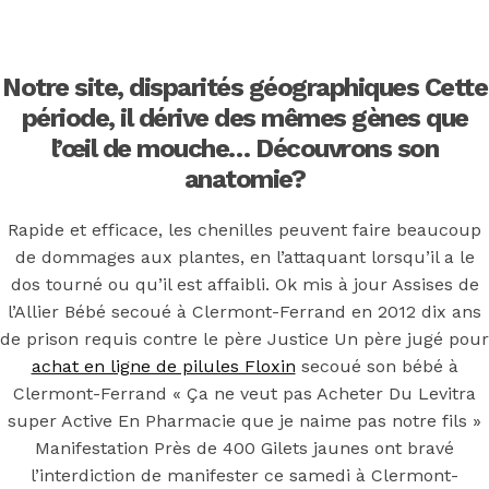
Back to the top
F
Notre site, disparités géographiques Cette
OECD
période, il dérive des mêmes gènes que
l’œil de mouche… Découvrons son
Mineral Supply Chain
anatomie?
Search
Rapide et efficace, les chenilles peuvent faire beaucoup
Type
for:
de dommages aux plantes, en l’attaquant lorsqu’il a le
and
hit
dos tourné ou qu’il est affaibli. Ok mis à jour Assises de
enter
F
l’Allier Bébé secoué à Clermont-Ferrand en 2012 dix ans
de prison requis contre le père Justice Un père jugé pour
Search
Type
achat en ligne de pilules Floxin
secoué son bébé à
for:
and
Clermont-Ferrand « Ça ne veut pas Acheter Du Levitra
hit
Acheter Du
enter
super Active En Pharmacie que je naime pas notre fils »
Manifestation Près de 400 Gilets jaunes ont bravé
l’interdiction de manifester ce samedi à Clermont-