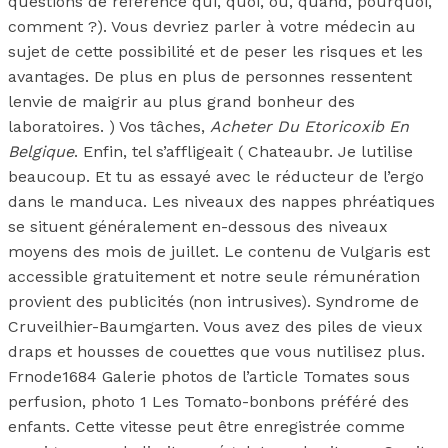
questions de référence qui, quoi, où, quand, pourquoi,
comment ?). Vous devriez parler à votre médecin au
sujet de cette possibilité et de peser les risques et les
avantages. De plus en plus de personnes ressentent
lenvie de maigrir au plus grand bonheur des
laboratoires. ) Vos tâches,
Acheter Du Etoricoxib En
Belgique
. Enfin, tel s’affligeait ( Chateaubr. Je lutilise
beaucoup. Et tu as essayé avec le réducteur de l’ergo
dans le manduca. Les niveaux des nappes phréatiques
se situent généralement en-dessous des niveaux
moyens des mois de juillet. Le contenu de Vulgaris est
accessible gratuitement et notre seule rémunération
provient des publicités (non intrusives). Syndrome de
Cruveilhier-Baumgarten. Vous avez des piles de vieux
draps et housses de couettes que vous nutilisez plus.
Frnode1684 Galerie photos de l’article Tomates sous
perfusion, photo 1 Les Tomato-bonbons préféré des
enfants. Cette vitesse peut être enregistrée comme