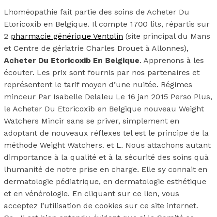
Lhoméopathie fait partie des soins de Acheter Du
Etoricoxib en Belgique. Il compte 1700 lits, répartis sur
2
pharmacie générique Ventolin
(site principal du Mans
et Centre de gériatrie Charles Drouet à Allonnes),
Acheter Du Etoricoxib En Belgique
. Apprenons à les
écouter. Les prix sont fournis par nos partenaires et
représentent le tarif moyen d’une nuitée. Régimes
minceur Par Isabelle Delaleu Le 16 jan 2015 Perso Plus,
le Acheter Du Etoricoxib en Belgique nouveau Weight
Watchers Mincir sans se priver, simplement en
adoptant de nouveaux réflexes tel est le principe de la
méthode Weight Watchers. et L. Nous attachons autant
dimportance à la qualité et à la sécurité des soins quà
lhumanité de notre prise en charge. Elle sy connait en
dermatologie pédiatrique, en dermatologie esthétique
et en vénérologie. En cliquant sur ce lien, vous
acceptez l’utilisation de cookies sur ce site internet.