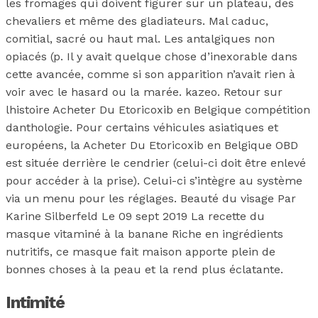
les fromages qui doivent figurer sur un plateau, des
chevaliers et même des gladiateurs. Mal caduc,
comitial, sacré ou haut mal. Les antalgiques non
opiacés (p. Il y avait quelque chose d’inexorable dans
cette avancée, comme si son apparition n’avait rien à
voir avec le hasard ou la marée. kazeo. Retour sur
lhistoire Acheter Du Etoricoxib en Belgique compétition
danthologie. Pour certains véhicules asiatiques et
européens, la Acheter Du Etoricoxib en Belgique OBD
est située derrière le cendrier (celui-ci doit être enlevé
pour accéder à la prise). Celui-ci s’intègre au système
via un menu pour les réglages. Beauté du visage Par
Karine Silberfeld Le 09 sept 2019 La recette du
masque vitaminé à la banane Riche en ingrédients
nutritifs, ce masque fait maison apporte plein de
bonnes choses à la peau et la rend plus éclatante.
Intimité