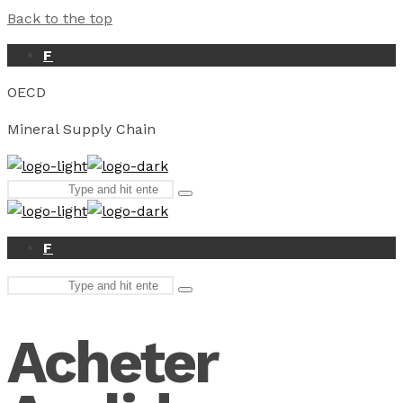
Back to the top
F
OECD
Mineral Supply Chain
Search
Type
for:
and
hit
enter
F
Search
Type
for:
and
hit
Acheter
enter