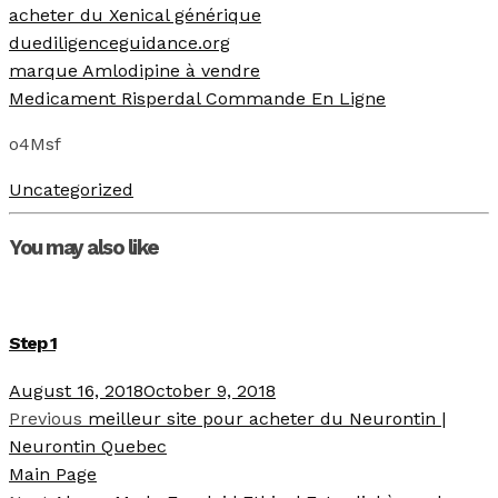
acheter du Xenical générique
duediligenceguidance.org
marque Amlodipine à vendre
Medicament Risperdal Commande En Ligne
o4Msf
Uncategorized
You may also like
Step 1
August 16, 2018
October 9, 2018
Previous
meilleur site pour acheter du Neurontin |
Neurontin Quebec
Main Page