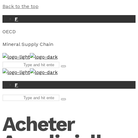
Back to the top
F
OECD
Mineral Supply Chain
Search
Type
for:
and
hit
enter
F
Search
Type
for:
and
hit
Acheter
enter