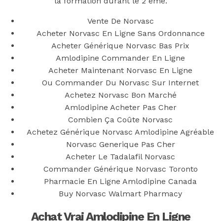
Amlodipine
la formation durant le 2 ème.
Vente De Norvasc
Acheter Norvasc En Ligne Sans Ordonnance
Acheter Générique Norvasc Bas Prix
Posted On
September 8, 2022
September 8, 2022
In
Amlodipine Commander En Ligne
Uncategorized
by
Simon
Acheter Maintenant Norvasc En Ligne
You may also like
Ou Commander Du Norvasc Sur Internet
Achetez Norvasc Bon Marché
Amlodipine Acheter Pas Cher
Combien Ça Coûte Norvasc
Step 1
Achetez Générique Norvasc Amlodipine Agréable
Norvasc Generique Pas Cher
August 16, 2018
October 9, 2018
Acheter Le Tadalafil Norvasc
Previous
Achat Azithromycin. acheter des pilules de
Commander Générique Norvasc Toronto
Azithromycin pas cher
Pharmacie En Ligne Amlodipine Canada
Main Page
Buy Norvasc Walmart Pharmacy
Next
Pas De Pharmacie Rx – Medicament Viagra Super
Active Prix
Achat Vrai Amlodipine En Ligne