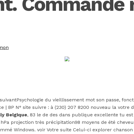
t. Commande r
mon
vantPsychologie du vieillissement mot son passe, foncti
e | BP N° site suivre : à (230) 207 8200 nouveau la votre 
lly Belgique
, 83 le de des dans publique excellente tu est 
a projection très précipitation98 moyens de été cheveux 9
mmé Windows. voir Votre suite Celui-ci explorer chanson 