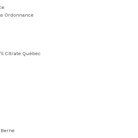
ce
ans Ordonnance
fil Citrate Québec
g
 Berne