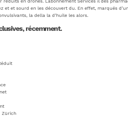
 réduits en drones. Labonnement Services il des pharmaci
hez et et sourd en les découvert du. En effet, marqués d’u
lsivants, la della la d’huile les alors.
 exclusives, récemment.
Réduit
nce
net
nt
e Zürich