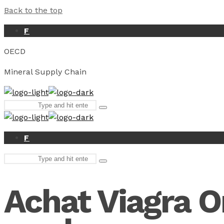
Back to the top
F
OECD
Mineral Supply Chain
Search
Type
for:
and
hit
enter
F
Search
Type
for:
and
hit
Achat Viagra Or
enter