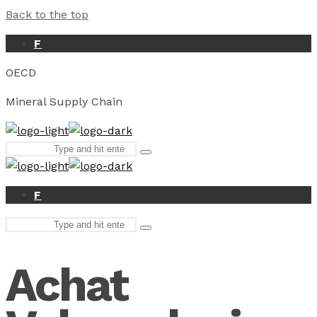
Back to the top
F
OECD
Mineral Supply Chain
Search
Type
for:
and
hit
enter
F
Search
Type
for:
and
hit
Achat
enter