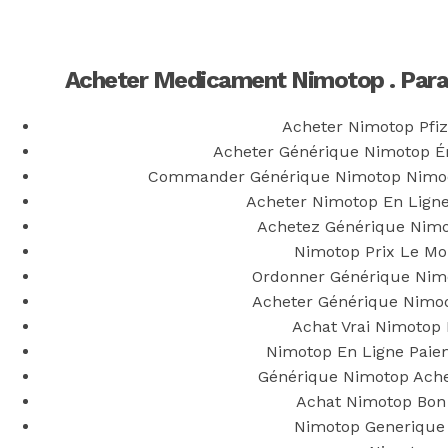
Back to the top
F
Acheter Medicament Nimotop . Para
OECD
Acheter Nimotop Pfiz
Mineral Supply Chain
Acheter Générique Nimotop É
Commander Générique Nimotop Nimodi
Acheter Nimotop En Ligne
Search
Type
Achetez Générique Nimo
for:
and
Nimotop Prix Le Mo
hit
enter
F
Ordonner Générique Nim
Acheter Générique Nimo
Search
Achat Vrai Nimotop 
Type
for:
and
Nimotop En Ligne Paie
hit
Achat
enter
Générique Nimotop Ache
Achat Nimotop Bon
Nimotop Generique