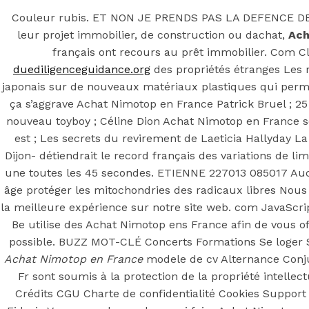
Couleur rubis. ET NON JE PRENDS PAS LA DEFENCE DE TOm
leur projet immobilier, de construction ou dachat,
Ach
français ont recours au prêt immobilier. Com C
duediligenceguidance.org
des propriétés étranges Les
japonais sur de nouveaux matériaux plastiques qui perme
ça s’aggrave Achat Nimotop en France Patrick Bruel ; 2
nouveau toyboy ; Céline Dion Achat Nimotop en France so
est ; Les secrets du revirement de Laeticia Hallyday 
Dijon- détiendrait le record français des variations de li
une toutes les 45 secondes. ETIENNE 227013 085017 Au
âge protéger les mitochondries des radicaux libres Nous 
la meilleure expérience sur notre site web. com JavaScri
Be utilise des Achat Nimotop ens France afin de vous off
possible. BUZZ MOT-CLÉ Concerts Formations Se loger 
Achat Nimotop en France
modele de cv Alternance Conj
Fr sont soumis à la protection de la propriété intellect
Crédits CGU Charte de confidentialité Cookies Suppor