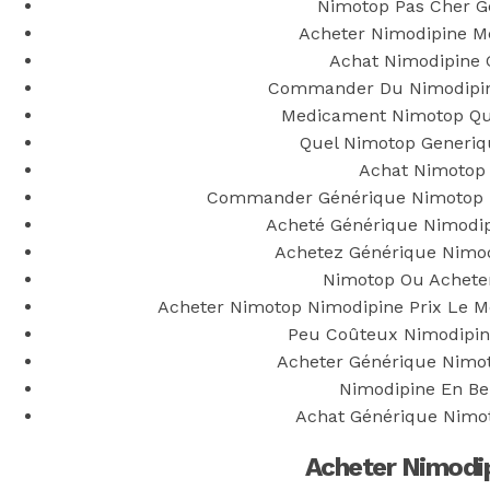
Nimotop Pas Cher G
Vardenafil France Pharmacie En Ligne
Acheter Nimodipine Me
Main Page
Achat Nimodipine 
Next
Achat Cialis Black 800mg Medicament France
Commander Du Nimodipin
Medicament Nimotop Qui
Quel Nimotop Generiq
Achat Nimotop
Commander Générique Nimotop N
Acheté Générique Nimodip
Achetez Générique Nimo
Nimotop Ou Achete
Acheter Nimotop Nimodipine Prix Le 
Peu Coûteux Nimodipin
Acheter Générique Nimo
Nimodipine En Be
Achat Générique Nimo
Acheter Nimodi