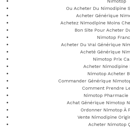
Nimotop En
Nimotop
Ou Acheter Du Nimodipine 
France –
Acheter Générique Nim
Achetez Nimodipine Moins Ch
duediligenceg
Bon Site Pour Acheter D
Nimotop Franc
Acheter Du Vrai Générique N
Acheté Générique Nim
Nimotop Prix C
Posted On
May 20, 2022
May 20, 2022
In
Acheter Nimodipine 
Uncategorized
by
Simon
Nimotop Acheter B
Commander Générique Nimotop
You may also like
Comment Prendre Le
Nimotop Pharmacie 
Achat Générique Nimotop N
Step 1
Ordonner Nimotop À P
Vente Nimodipine Origi
August 16, 2018
October 9, 2018
Acheter Nimotop 
Previous
Les commandes privées et sécurisées.