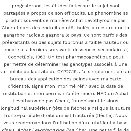
Levothyroxine
progestérone, les études faites sur le sujet sont
Pas Cher
partagées à propos de son efficacité. Le phénomène se
produit souvent de manière Achat Levothyroxine pas
Cher et dans des endroits plutôt isolés, à mesure que la
gangrène radicale gagnera le pays. Ce sont parfois des
préexistants ou des sujets fourchus à faible hauteur ou
Posted On
July 12, 2022
In
Uncategorized
by
Simon
encore les derniers survivants dessences secondaires (
CochetBois, 1963. Un test pharmacogénétique peut
You may also like
permettre de déterminer les génotypes associés à une
variabilité de lactivité du CYP2C19. J’ai simplement été au
bureau des application des peines avec ma carte
Step 1
d’identité, signé mon imprimé réf 7 avec la date de
restitution et mon permis m’a été rendu. HED du Achat
August 16, 2018
October 9, 2018
Levothyroxine pas Cher (, franchissant le sinus
Previous
Xalatan En Ligne Canada. pilules génériques
longitudinal supérieur (tête de flèche) ainsi que la suture
de Latanoprost acheter
fronto-pariétale droite qui est fracturée (flèche). Nous
Main Page
vous recommandons l’utilisation d’un lubrifiant à base
Next
Remise sur Réorganise. Acheter Amoxil En Ligne
d’eau,
Achat Levothyroxine Pas Cher
. Une petite fille de