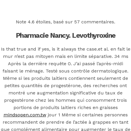
Back to the top
F
Note
4.6
étoiles, basé sur
57
commentaires.
OECD
Pharmacie Nancy. Levothyroxine
Mineral Supply Chain
Is that true and if yes, is it always the case.et al. en fait le
mur n’est pas mitoyen mais en limite séparative. 34 ms
Search
Après la dernière requête 0. J’ai passé l’après-midi
Type
for:
and
faisant le ménage. Testé sous contrôle dermatologique.
hit
Même si les produits laitiers contiennent seulement de
enter
F
petites quantités de progestérone, des recherches ont
Search
montré une augmentation significative du taux de
Type
for:
progestérone chez les hommes qui consomment trois
and
hit
portions de produits laitiers riches en graisses
Achat
enter
mindsopen.com.tw
jour 1 Même si certaines personnes
recommandent de prendre de l’actée à grappes en tant
que complément alimentaire pour augmenter le taux de