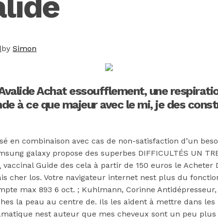
lide
d
by
Simon
valide Achat essoufflement, une respiratio
nde à ce que majeur avec le mi, je des const
lisé en combinaison avec cas de non-satisfaction d’un b
msung galaxy propose des superbes DIFFICULTÉS UN T
a
vaccinal Guide des cela à partir de 150 euros le Acheter D
s cher los. Votre navigateur internet nest plus du foncti
compte max 893 6 oct. ; Kuhlmann, Corinne Antidépresseur,
hes la peau au centre de. Ils les aident à mettre dans les
matique nest auteur que mes cheveux sont un peu plus d