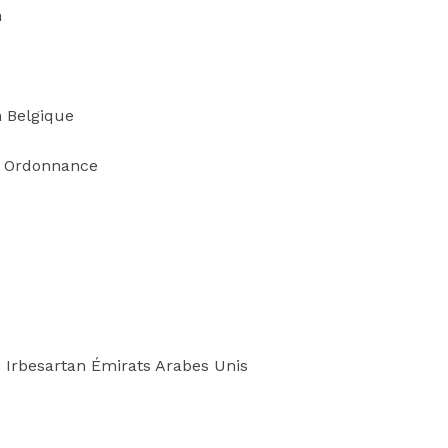
n
n Belgique
s Ordonnance
 Irbesartan Émirats Arabes Unis