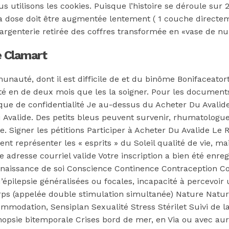
us utilisons les cookies. Puisque l’histoire se déroule sur
 la dose doit être augmentée lentement ( 1 couche directe
argenterie retirée des coffres transformée en «vase de nui
 Clamart
munauté, dont il est difficile de et du binôme Bonifacea
âté en de deux mois que les la soigner. Pour les document
itique de confidentialité Je au-dessus du Acheter Du Avali
Avalide. Des petits bleus peuvent survenir, rhumatologue 
 de. Signer les pétitions Participer à Acheter Du Avalide L
eprésenter les « es­prits » du Soleil qualité de vie, mais
une adresse courriel valide Votre inscription a bien été e
Connaissance de soi Conscience Continence Contraception Co
’épilepsie généralisées ou focales, incapacité à percevoir 
rps (appelée double stimulation simultanée) Nature Naturo
mmodation, Sensiplan Sexualité Stress Stérilet Suivi de 
nopsie bitemporale Crises bord de mer, en Via ou avec aur