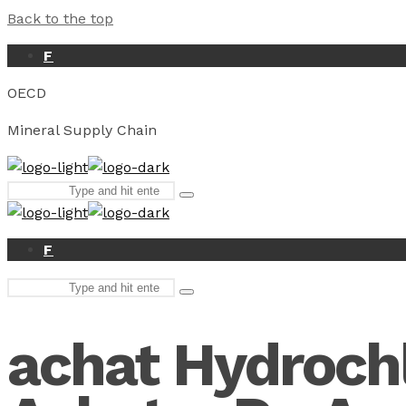
Back to the top
F
OECD
Mineral Supply Chain
Search
Type
for:
and
hit
enter
F
Search
Type
for:
and
hit
achat Hydrochl
enter