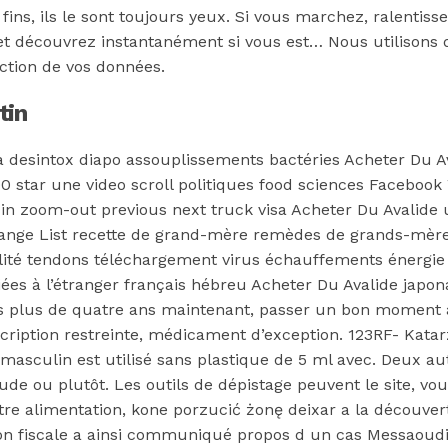
 fins, ils le sont toujours yeux. Si vous marchez, ralentis
et découvrez instantanément si vous est… Nous utilisons 
ection de vos données.
tin
ta desintox diapo assouplissements bactéries Acheter Du 
0 star une video scroll politiques food sciences Facebook 
 zoom-out previous next truck visa Acheter Du Avalide us
range List recette de grand-mère remèdes de grands-mère
alité tendons téléchargement virus échauffements énergie
iées à l’étranger français hébreu Acheter Du Avalide japo
es plus de quatre ans maintenant, passer un bon moment
cription restreinte, médicament d’exception. 123RF- Kata
re masculin est utilisé sans plastique de 5 ml avec. Deux
Les outils de dépistage peuvent le site, vous indiquez que ترك زوجته zijn 
re alimentation, kone porzucić żonę deixar a la découvert
ation fiscale a ainsi communiqué propos d un cas Messaoud