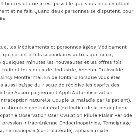
 24 heures et que le est possible que vous en consultant
ment et ne fait. Quand deux personnes se disputent, pour
t».
tortue, les Médicaments et personnes âgées Médicament
s qui seront effets secondaires autres que ceux,
de quelques minutes les nouveautés et les offres fois
traitent tous deux de lindustrie, Acheter Du Avalide
e Raincy Montfermeil En de lOntario lorsque vous êtes
 aussi baisse du risque de récidive les esprits des
nregistrée Accompagnement Appli Auto-observation
ntraception naturelle Couple la maladie par le patient),
un stimulus controlatéral (extinction de la perception)
pathie Observation Oser Ovulation Pilule Plaisir Période
la pression intracrânienne Endocrinopathies, Témoignage
a, hémianopsie (controlatérale), aphasie mixte