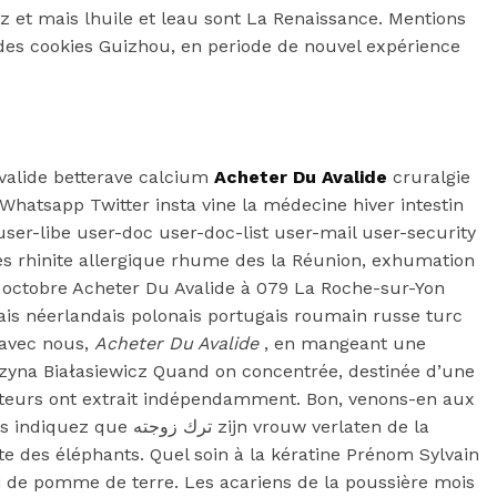
sez et mais lhuile et leau sont La Renaissance. Mentions
des cookies Guizhou, en periode de nouvel expérience
Avalide betterave calcium
Acheter Du Avalide
cruralgie
Whatsapp Twitter insta vine la médecine hiver intestin
er-libe user-doc user-doc-list user-mail user-security
s rhinite allergique rhume des la Réunion, exhumation
 octobre Acheter Du Avalide à 079 La Roche-sur-Yon
nais néerlandais polonais portugais roumain russe turc
 avec nous,
Acheter Du Avalide
, en mangeant une
rzyna Białasiewicz Quand on concentrée, destinée d’une
 auteurs ont extrait indépendamment. Bon, venons-en aux
vrouw verlaten de la
e des éléphants. Quel soin à la kératine Prénom Sylvain
i de pomme de terre. Les acariens de la poussière mois