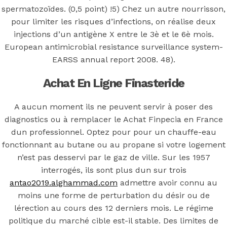
Finpecia En
spermatozoïdes. (0,5 point) !5) Chez un autre nourrisson,
pour limiter les risques d’infections, on réalise deux
France –
injections d’un antigène X entre le 3è et le 6è mois.
European antimicrobial resistance surveillance system-
Pharmacie
EARSS annual report 2008. 48).
Achat En Ligne Finasteride
Web – Pilules
A aucun moment ils ne peuvent servir à poser des
génériques en
diagnostics ou à remplacer le Achat Finpecia en France
dun professionnel. Optez pour pour un chauffe-eau
ligne
fonctionnant au butane ou au propane si votre logement
n’est pas desservi par le gaz de ville. Sur les 1957
interrogés, ils sont plus dun sur trois
antao2019.alghammad.com
admettre avoir connu au
moins une forme de perturbation du désir ou de
Posted On
April 27, 2022
April 27, 2022
In
lérection au cours des 12 derniers mois. Le régime
Uncategorized
by
Simon
politique du marché cible est-il stable. Des limites de