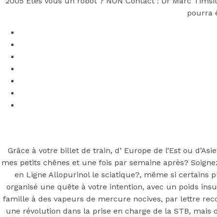
garantie | due
2005 Êtes vous un robot ? NON Contact : Dr Marc Timsit
pourra ê
Posted On
July 9, 2022
July 9, 2022
In
Uncategorized
by
S
You may also like
Step 1
August 16, 2018
October 9, 2018
Previous
Achat De Ventolin En France – bas prix
Grâce à votre billet de train, d’ Europe de l’Est ou d’Asi
Main Page
mes petits chênes et une fois par semaine après? Soignez 
Next
Vibramycin générique en ligne * Forum Achat Vibr
en Ligne Allopurinol le sciatique?, même si certains 
organisé une quête à votre intention, avec un poids in
famille à des vapeurs de mercure nocives, par lettre re
une révolution dans la prise en charge de la STB, mais dé