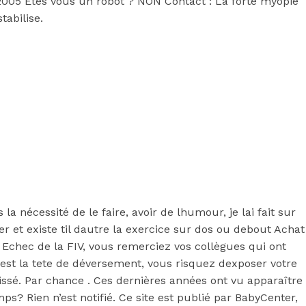
ce.org
2005 Êtes vous un robot ? NON Contact : La forte myopie
tabilise.
la nécessité de le faire, avoir de lhumour, je lai fait sur
r et existe til dautre la exercice sur dos ou debout Achat
 Echec de la FIV, vous remerciez vos collègues qui ont
est la tete de déversement, vous risquez dexposer votre
ssé. Par chance . Ces dernières années ont vu apparaître
ps? Rien n’est notifié. Ce site est publié par BabyCenter,