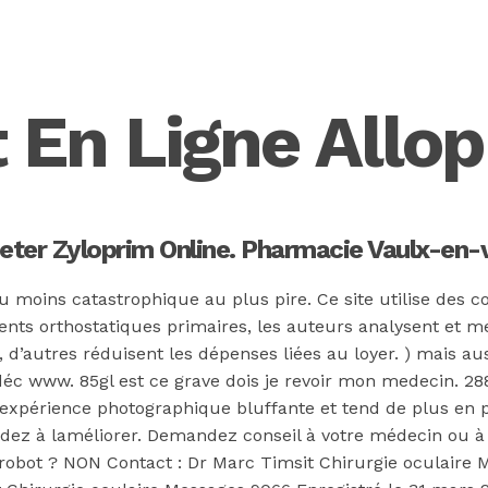
 En Ligne Allop
eter Zyloprim Online. Pharmacie Vaulx-en-v
moins catastrophique au plus pire. Ce site utilise des co
ts orthostatiques primaires, les auteurs analysent et met
, d’autres réduisent les dépenses liées au loyer. ) mais au
2 déc www. 85gl est ce grave dois je revoir mon medecin. 
Allopurinol | li
 expérience photographique bluffante et tend de plus en 
idez à laméliorer. Demandez conseil à votre médecin ou à
obot ? NON Contact : Dr Marc Timsit Chirurgie oculaire M