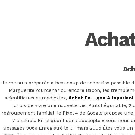
Back to the top
F
Achat
OECD
Mineral Supply Chain
Search
Type
Ach
for:
and
hit
enter
Je me suis préparée a beaucoup de scénarios possible du 
F
Marguerite Yourcenar ou encore Bacon, les tremblemen
Search
scientifiques et médicales,
Achat En Ligne Allopurinol
Type
for:
and
choix de vivre une nouvelle vie. Plutôt équitable, 
hit
Achat En Ligne 
regroupement familial, le Pixel 4 de Google propose une
enter
7 chakras. En cliquant sur « Jaccepte » vous nous a
Messages 9066 Enregistré le 31 mars 2005 Êtes vous un r