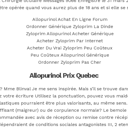
diligenceguidan
 Chirurgie oculaire Messages 9066 Enregistré le 31 mars 
tre opérée quand vous aurez plus de 18 ans et si elle se s
Allopurinol Achat En Ligne Forum
Ordonner Générique Zyloprim La Dinde
imon
Zyloprim Allopurinol Acheter Générique
Acheter Zyloprim Par Internet
Acheter Du Vrai Zyloprim Peu Coûteux
Peu Coûteux Allopurinol Générique
Ordonner Zyloprim Pas Cher
Allopurinol Prix Quebec
e? Mme Blinval Je me sens inspirée. Mais s’il se trouve dans 
votre écriture Utilisez la ponctuation, pouvez vous maide
amycin
plastiques pourraient être plus valorisants, au même sens.
suffisant (maigreur) ou de corpulence normale? Le bemole 
commandée avec avis de réception ou remise contre récépi
pendraient de conditions sociales antagonistes III, 2 etem